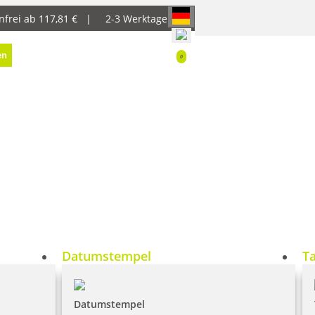
nfrei ab 117,81 € |
2-3 Werktage
en
0
Datumstempel
T
Datumstempel