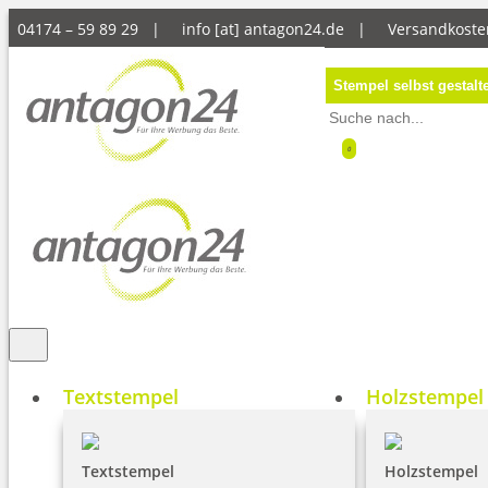
04174 – 59 89 29 |
info [at] antagon24.de
|
Versandkoste
Stempel selbst gestalt
0
Textstempel
Holzstempel
Textstempel
Holzstempel