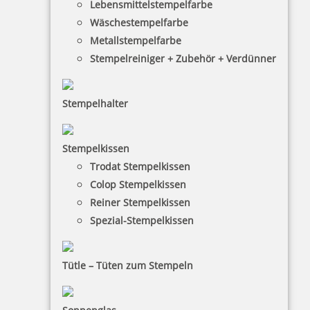
Lebensmittelstempelfarbe
Wäschestempelfarbe
Metallstempelfarbe
8,65 €
Stempelreiniger + Zubehör + Verdünner
inkl. 19 % Mwst.
Stempelhalter
Bestellen
Stempelkissen
Trodat Stempelkissen
Colop Stempelkissen
Reiner Stempelkissen
NORIS 199RMC Verdünner für Universal Stempelfarbe 199, 50
Spezial-Stempelkissen
ml
Tütle – Tüten zum Stempeln
8,10 €