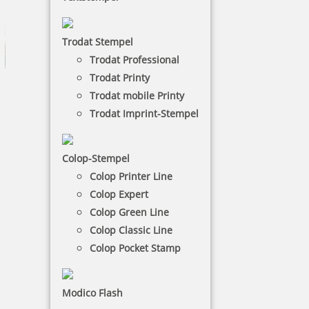
Trodat Stempel
Trodat Professional
Trodat Printy
Trodat mobile Printy
Trodat Imprint-Stempel
Colop-Stempel
Colop Printer Line
Bürostempelfarbe
Colop Expert
Colop Green Line
Diese Stempelfarbe eignet sich am besten für das
Colop Classic Line
Büro.
Colop Pocket Stamp
NACH WUNSCHSTEMPEL FILTERN
Modico Flash