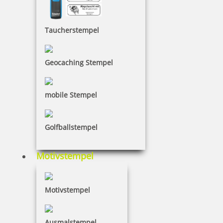
inkl. 19 % Mwst.
Taucherstempel
Bestellen
Geocaching Stempel
mobile Stempel
COLORIS Bürostempelfarbe 4010 250 ml Schwarz
Golfballstempel
Motivstempel
26,20 €
Motivstempel
inkl. 19 % Mwst.
Bestellen
Ausmalstempel