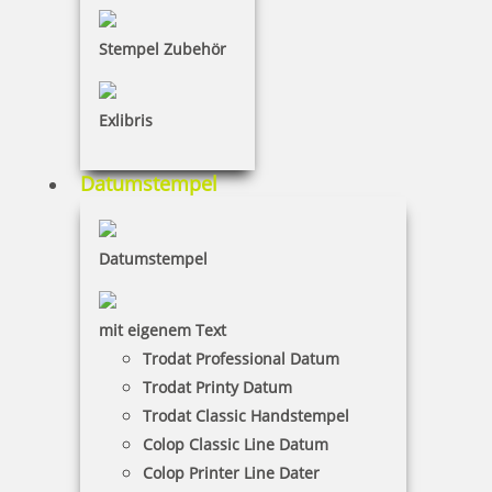
inkl. 19 % Mwst.
Bestellen
Stempel Zubehör
Exlibris
Datumstempel
Coloris Leuchtstempelfarbe I 250 ml bläulich leuchtend
Datumstempel
26,70 €
mit eigenem Text
Trodat Professional Datum
inkl. 19 % Mwst.
Trodat Printy Datum
Bestellen
Trodat Classic Handstempel
Colop Classic Line Datum
Colop Printer Line Dater