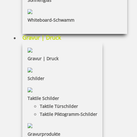
Sonnenglas
inkl. 19 % Mwst.
Bestellen
Whiteboard-Schwamm
Gravur | Druck
Gravur | Druck
NORIS 191 schnelltrocknende Stempelfarbe 25 ml
Schilder
7,35 €
Taktile Schilder
Taktile Türschilder
inkl. 19 % Mwst.
Taktile Piktogramm-Schilder
Bestellen
Gravurprodukte