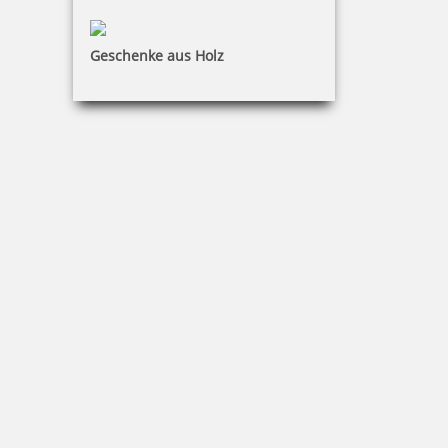
Geschenke aus Holz
Modico Büro Stempelfarbe 15 ml
14,80 €
inkl. 19 % Mwst.
Bestellen
Trodat Stempelfarbe 7011 wasserbasiert, 28ml