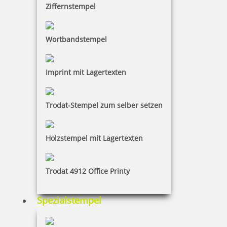
Ziffernstempel
Coloris Tagesleuchtfarbe 4340 P 50 ml
Wortbandstempel
Imprint mit Lagertexten
13,05 €
inkl. 19 % Mwst.
Trodat-Stempel zum selber setzen
Bestellen
Holzstempel mit Lagertexten
Trodat 4912 Office Printy
NORIS 199 weiß Stempelfarbe 50 ml für Glas, Metall, Kunststoff
Spezialstempel