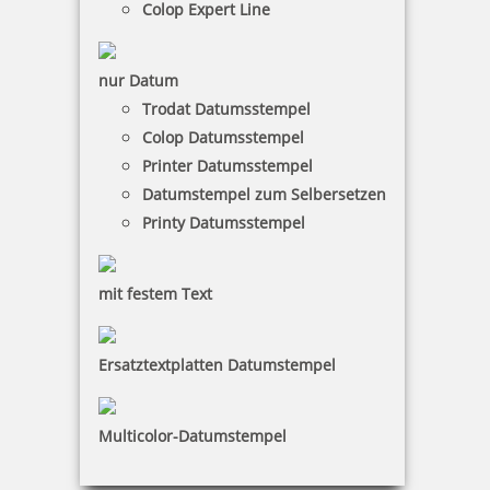
Colop Expert Line
nur Datum
Coloris Leuchtstempelfarbe I 50 ml bläulich leuchtend
Trodat Datumsstempel
Colop Datumsstempel
Printer Datumsstempel
Datumstempel zum Selbersetzen
11,60 €
Printy Datumsstempel
inkl. 19 % Mwst.
mit festem Text
Bestellen
Ersatztextplatten Datumstempel
Multicolor-Datumstempel
Coloris Leuchtstempelfarbe II 50 ml