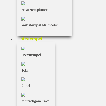
Ersatztextplatten
€-
↑
€+
↓
Farbstempel Multicolor
26 Artikel in der Kategorie
Holzstempel
Holzstempel
Coloris Leuchtstempelfarbe I 1 Liter bläulich leuchtend
Eckig
Rund
85,55 €
mit fertigem Text