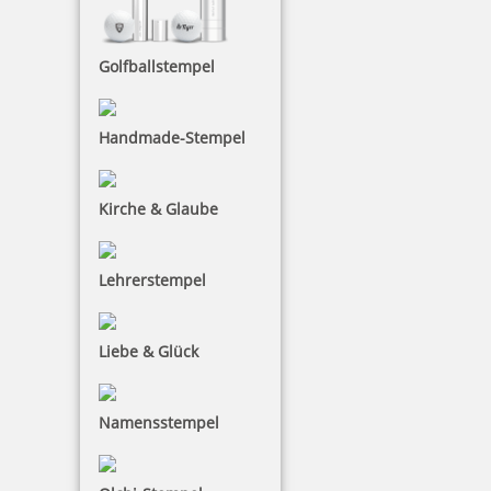
COLORIS Bürostempelfarbe 4010 50 ml verschiedene Farben
Golfballstempel
10,90 €
Handmade-Stempel
inkl. 19 % Mwst.
Kirche & Glaube
Bestellen
Lehrerstempel
Liebe & Glück
Coloris Dokumentenfarbe Constanta P 50 ml
Namensstempel