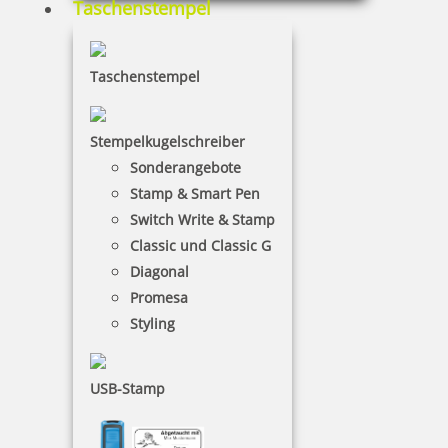
Taschenstempel
Taschenstempel
13,30 €
Stempelkugelschreiber
inkl. 19 % Mwst.
Bestellen
Sonderangebote
Stamp & Smart Pen
Switch Write & Stamp
Classic und Classic G
Diagonal
Promesa
Styling
COLORIS Bürostempelfarbe 4010 1 Liter Schwarz
USB-Stamp
73,10 €