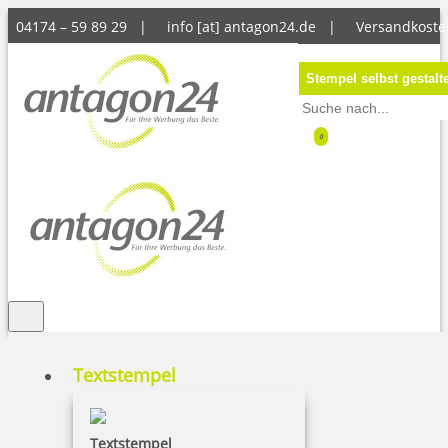
04174 – 59 89 29 |
info [at] antagon24.de
|
Versandkoste
Stempel selbst gestalt
0
Textstempel
Textstempel