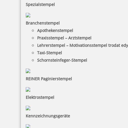
Spezialstempel
18,50 €
Branchenstempel
inkl. 19 % Mwst.
Apothekenstempel
Bestellen
Praxisstempel – Arztstempel
Lehrerstempel – Motivationsstempel trodat ed
Taxi-Stempel
Schornsteinfeger-Stempel
REINER Paginierstempel
NORIS 199 schwarz Stempelfarbe für Glas, Metall, Kunststoff,
Keramik
Elektrostempel
13,30 €
Kennzeichnungsgeräte
inkl. 19 % Mwst.